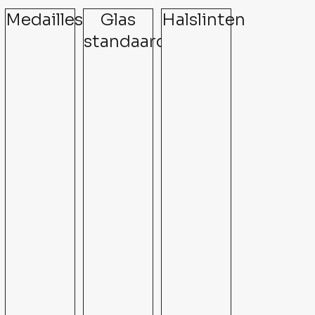
Medailles
Glas
Halslinten
standaards