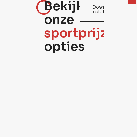
Bekijk
Download
Kom in
catalogus
contact
onze
sportprijzen
opties