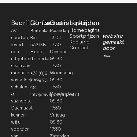
Bedrijfsinformatie
Contact
Openingstijden
Links
Homepagina
AV
Buitenkamp
Maandag
website
Sportprijzen
sportprijzen
8
13:00-
Reclame
gemaakt
levert
5321KB
17:30
Contact
door
een
Hedel,
Dinsdag
uitgebreid
Gelderland
09:30-
scala aan
17:30
medailles,
Woensdag
+31 (0)6
wisselbekers,
09:30-
22 79 70
schalen
17:30
48
&
Donderdag
info@avsportprijzen.nl
vaandels.
09:30-
Daarnaast
17:30
kunnen
Vrijdag
wij u
09:30-
voorzien
17:30
van
Zaterdag