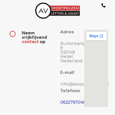
Ga
naar
de
inhoud
Adres
Neem
vrijblijvend
contact
op
Buitenkamp
8
5321KB
Hedel
Nederland
E-mail
info@avsportprijzen.nl
Telefoon
0622797048